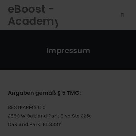
Skip
eBoost -
to
Academy
content
Toggl
naviga
Impressum
Angaben gemäß § 5 TMG:
BESTKARMA LLC
2880 W Oakland Park Blvd Ste 225c
Oakland Park, FL 33311