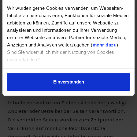
Eine diesbezügliche Haftung ist jedoch erst ab
Wir würden gerne Cookies verwenden, um Webseiten-
dem Zeitpunkt der Kenntnis einer konkreten
Inhalte zu personalisieren, Funktionen für soziale Medien
Rechtsverletzung möglich. Bei Bekanntwerden
anbieten zu können, Zugriffe auf unsere Webseite zu
von entsprechenden Rechtsverletzungen werden
analysieren und Informationen zu Ihrer Verwendung
unserer Webseite an unsere Partner für soziale Medien,
wir diese Inhalte umgehend entfernen.
Anzeigen und Analysen weiterzugeben (
mehr dazu
).
Sind Sie widerruflich mit der Nutzung von Cookies
Haftung für Links
einverstanden?
Unser Angebot enthält Links zu externen Websites
Dritter, auf deren Inhalte wir keinen Einfluss
Einverstanden
haben. Deshalb können wir für diese fremden
Inhalte auch keine Gewähr übernehmen. Für die
Inhalte der verlinkten Seiten ist stets der jeweilige
Anbieter oder Betreiber der Seiten verantwortlich.
Die verlinkten Seiten wurden zum Zeitpunkt der
Verlinkung auf mögliche Rechtsverstöße
überprüft. Rechtswidrige Inhalte waren zum